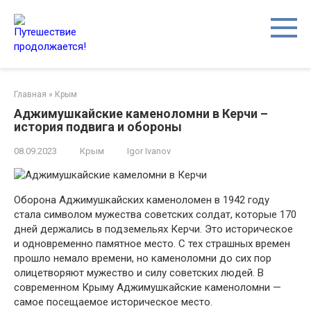
Перейти
к
контенту
Главная
»
Крым
Аджимушкайские каменоломни в Керчи –
история подвига и обороны
08.09.2023
Крым
Igor Ivanov
Оборона Аджимушкайских каменоломен в 1942 году
стала символом мужества советских солдат, которые 170
дней держались в подземельях Керчи. Это историческое
и одновременно памятное место. С тех страшных времен
прошло немало времени, но каменоломни до сих пор
олицетворяют мужество и силу советских людей. В
современном Крыму Аджимушкайские каменоломни —
самое посещаемое историческое место.