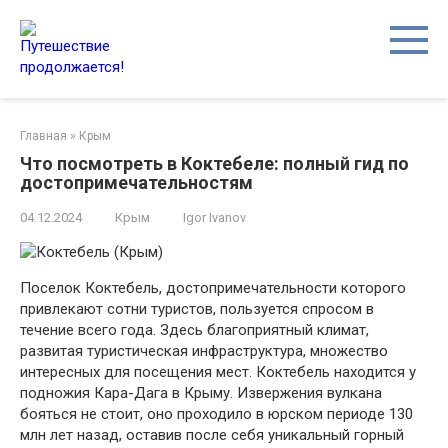
Перейти
к
контенту
Главная
»
Крым
Что посмотреть в Коктебеле: полный гид по
достопримечательностям
04.12.2024
Крым
Igor Ivanov
Поселок Коктебель, достопримечательности которого
привлекают сотни туристов, пользуется спросом в
течение всего года. Здесь благоприятный климат,
развитая туристическая инфраструктура, множество
интересных для посещения мест. Коктебель находится у
подножия Кара-Дага в Крыму. Извержения вулкана
бояться не стоит, оно проходило в юрском периоде 130
млн лет назад, оставив после себя уникальный горный