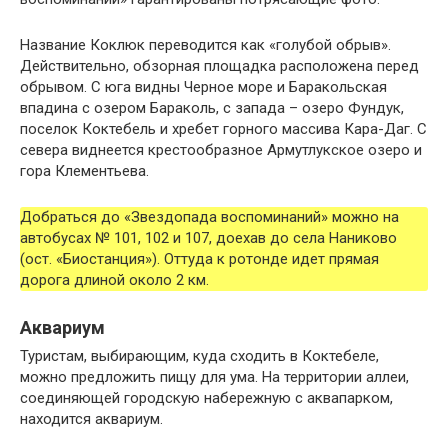
Название Коклюк переводится как «голубой обрыв».
Действительно, обзорная площадка расположена перед
обрывом. С юга видны Черное море и Баракольская
впадина с озером Бараколь, с запада – озеро Фундук,
поселок Коктебель и хребет горного массива Кара-Даг. С
севера виднеется крестообразное Армутлукское озеро и
гора Клементьева.
Добраться до «Звездопада воспоминаний» можно на
автобусах № 101, 102 и 107, доехав до села Наниково
(ост. «Биостанция»). Оттуда к ротонде идет прямая
дорога длиной около 2 км.
Аквариум
Туристам, выбирающим, куда сходить в Коктебеле,
можно предложить пищу для ума. На территории аллеи,
соединяющей городскую набережную с аквапарком,
находится аквариум.