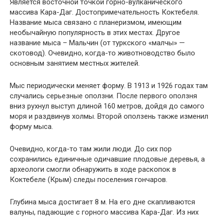
Является восточной точкой горно-вулканического
массива Кара-Даг. Достопримечательность Коктебеля.
Название мыса связано с планеризмом, имеющим
необычайную популярность в этих местах. Другое
название мыса – Мальчин (от туркского «малчы» —
скотовод). Очевидно, когда-то животноводство было
основным занятием местных жителей.
Мыс периодически меняет форму. В 1913 и 1926 годах там
случались серьезные оползни. После первого оползня
вниз рухнул выступ длиной 160 метров, дойдя до самого
моря и раздвинув холмы. Второй оползень также изменил
форму мыса.
Очевидно, когда-то там жили люди. До сих пор
сохранились единичные одичавшие плодовые деревья, а
археологи смогли обнаружить в ходе раскопок в
Коктебеле (Крым) следы поселения гончаров.
Глубина мыса достигает 8 м. На его дне скапливаются
валуны, падающие с горного массива Кара-Даг. Из них