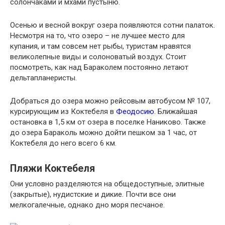
солончаками и мхами пустыню.
Осенью и весной вокруг озера появляются сотни палаток.
Несмотря на то, что озеро – не лучшее место для
купания, и там совсем нет рыбы, туристам нравятся
великолепные виды и солоноватый воздух. Стоит
посмотреть, как над Бараколем постоянно летают
дельтапланеристы.
Добраться до озера можно рейсовым автобусом № 107,
курсирующим из Коктебеля в
Феодосию
. Ближайшая
остановка в 1,5 км от озера в поселке Наниково. Также
до озера Бараколь можно дойти пешком за 1 час, от
Коктебеля до него всего 6 км.
Пляжи Коктебеля
Они условно разделяются на общедоступные, элитные
(закрытые), нудистские и дикие. Почти все они
мелкогалечные, однако дно моря песчаное.