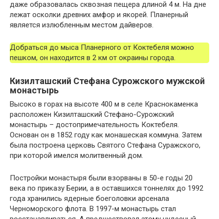
даже образовалась сквозная пещера длиной 4 м. На дне
лежат осколки древних амфор и якорей. Планерный
является излюбленным местом дайверов.
Добраться до мыса Планерного от Коктебеля можно
пешком, он находится в 2 км от окраины города.
Кизилташский Стефана Сурожского мужской
монастырь
Высоко в горах на высоте 400 м в селе Краснокаменка
расположен Кизилташский Стефано-Сурожский
монастырь – достопримечательность Коктебеля.
Основан он в 1852 году как монашеская коммуна. Затем
была построена церковь Святого Стефана Суражского,
при которой имелся молитвенный дом.
Постройки монастыря были взорваны в 50-е годы 20
века по приказу Берии, а в оставшихся тоннелях до 1992
года хранились ядерные боеголовки арсенала
Черноморского флота. В 1997-м монастырь стал
восстанавливаться. А предшествовал этому чудесный