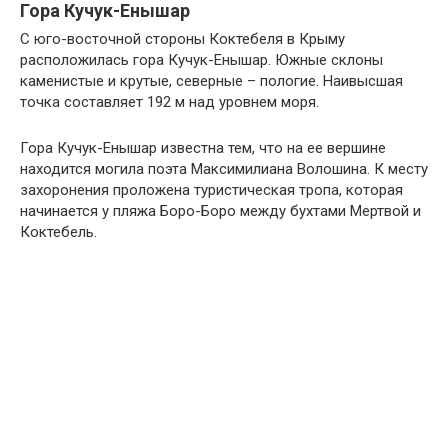
Гора Кучук-Енышар
С юго-восточной стороны Коктебеля в Крыму
расположилась гора Кучук-Енышар. Южные склоны
каменистые и крутые, северные – пологие. Наивысшая
точка составляет 192 м над уровнем моря.
Гора Кучук-Енышар известна тем, что на ее вершине
находится могила поэта Максимилиана Волошина. К месту
захоронения проложена туристическая тропа, которая
начинается у пляжа Боро-Боро между бухтами Мертвой и
Коктебель.