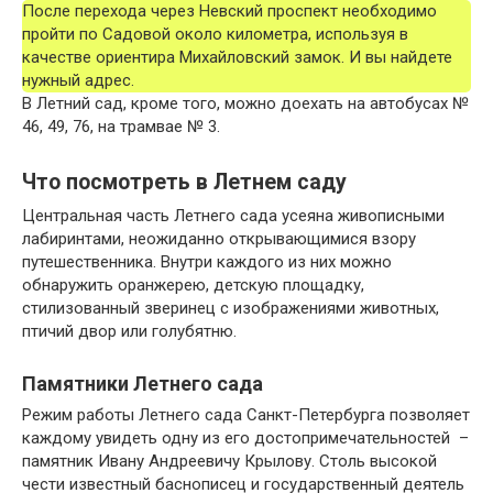
После перехода через Невский проспект необходимо
пройти по Садовой около километра, используя в
качестве ориентира Михайловский замок. И вы найдете
нужный адрес.
В Летний сад, кроме того, можно доехать на автобусах №
46, 49, 76, на трамвае № 3.
Что посмотреть в Летнем саду
Центральная часть Летнего сада усеяна живописными
лабиринтами, неожиданно открывающимися взору
путешественника. Внутри каждого из них можно
обнаружить оранжерею, детскую площадку,
стилизованный зверинец с изображениями животных,
птичий двор или голубятню.
Памятники Летнего сада
Режим работы Летнего сада Санкт-Петербурга позволяет
каждому увидеть одну из его достопримечательностей –
памятник Ивану Андреевичу Крылову. Столь высокой
чести известный баснописец и государственный деятель