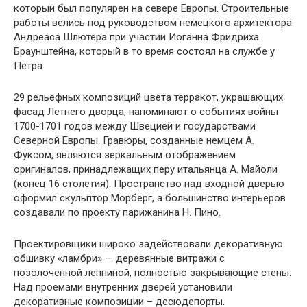
который был популярен на севере Европы. Строительные
работы велись под руководством немецкого архитектора
Андреаса Шлютера при участии Иоганна Фридриха
Браунштейна, который в то время состоял на службе у
Петра.
29 рельефных композиций цвета терракот, украшающих
фасад Летнего дворца, напоминают о событиях войны
1700-1701 годов между Швецией и государствами
Северной Европы. Гравюры, созданные немцем А.
Фуксом, являются зеркальным отображением
оригиналов, принадлежащих перу итальянца А. Майоли
(конец 16 столетия). Пространство над входной дверью
оформил скульптор Морберг, а большинство интерьеров
создавали по проекту парижанина Н. Пино.
Проектировщики широко задействовали декоративную
обшивку «ламбри» — деревянные витражи с
позолоченной лепниной, полностью закрывающие стены.
Над проемами внутренних дверей установили
декоративные композиции – десюдепорты.