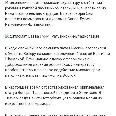
Итальянские власти признали скульптуру с отбитыми
руками и головой памятником старины, и вывезти ее из
Рима стоило немалых трудов. В переговоры был
вовлечен коммерсант и дипломат Савва Лукич
Рагузинский-Владиславич.
В ходе сложнейшего саммита папа Римский согласился
обменять Венеру на мощи католической святой Бригитты
Шведской. Официально сделку оформили как
добровольное дарение российскому императору,
пообещавшему всяческое содействие миссионерам-
католикам, направлявшимся на Восток.
В настоящее время отреставрированная оригинальная
статуя Венеры Таврической находится в Эрмитаже. В
Летнем саду Санкт-Петербурга установлена копия из
искусственного мрамора.
В первой половине XVIII века из Рима были доставлены